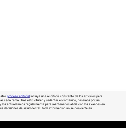
l
estro
proceso editorial
incluye una auditorí­a constante de los artí­culos para
ldar cada tema. Tras estructurar y redactar el contenido, pasamos por un
 y los actualizamos regularmente para mantenerlos al día con los avances en
s decisiones de salud dental. Toda información no se convierte en