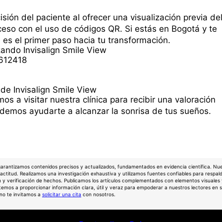
cisión del paciente al ofrecer una visualización previa de
oceso con el uso de códigos QR. Si estás en Bogotá y te
 es el primer paso hacia tu transformación.
1612418
mos a visitar nuestra clínica para recibir una valoración
emos ayudarte a alcanzar la sonrisa de tus sueños.
garantizamos contenidos precisos y actualizados, fundamentados en evidencia científica. Nu
actitud. Realizamos una investigación exhaustiva y utilizamos fuentes confiables para respa
n y verificación de hechos. Publicamos los artículos complementados con elementos visuales
mos a proporcionar información clara, útil y veraz para empoderar a nuestros lectores en su
uno te invitamos a
solicitar una cita
con nosotros.