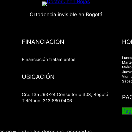
Ortodoncia invisible en Bogotá
FINANCIACIÓN
HO
Lunes
Financiación tratamientos
Marte
Miérc
Jueve
UBICACIÓN
Viern
Sábad
Cra. 13a #93-24 Consultorio 303, Bogotá
PA
Teléfono: 313 880 0406
Pag
as.co – Todos los derechos reservados.