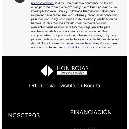
proceso editorial
incluye una auditorí­a constante de los artí­
culos para mantener la relevancia y exactitud. Realizamos una
investigación exhaustiva y utilizamos fuentes confiables para
respaldar cada tema. Tras estructurar y redactar el contenido,
pasamos por un riguroso proceso de revisión y verificación de
hechos. Publicamos los artículos complementados con
elementos visuales y los actualizamos regularmente para
mantenerlos al día con los avances en ortodoncia. Nos
comprometemos a proporcionar información clara, útil y veraz
para empoderar a nuestros lectores en sus decisiones de salud
dental. Toda información no se convierte en diagnóstico, para
obtener uno te invitamos a
solicitar una cita
con nosotros.
Ortodoncia invisible en Bogotá
FINANCIACIÓN
NOSOTROS